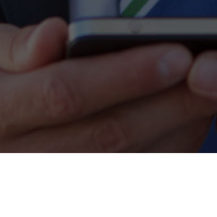
Die LANCOM myVPN-App zur Einrichtung sicherer IPSec-
VPN-Verbindungen an LANCOM VPN-Gateways ist