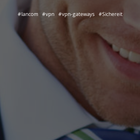
#lancom
#vpn
#vpn-gateways
#Sichereit