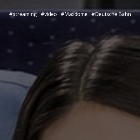
#streaming
#video
#Maxdome
#Deutsche Bahn