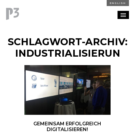
ENGLISH
REFERENZEN
SCHLAGWORT-ARCHIV:
BLOG
INDUSTRIALISIERUN
KARRIERE
KONTAKT
GEMEINSAM ERFOLGREICH
DIGITALISIEREN!