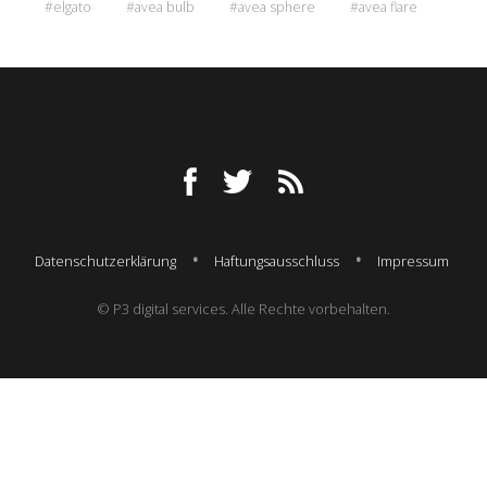
#elgato
#avea bulb
#avea sphere
#avea flare
Datenschutzerklärung
Haftungsausschluss
Impressum
© P3 digital services. Alle Rechte vorbehalten.