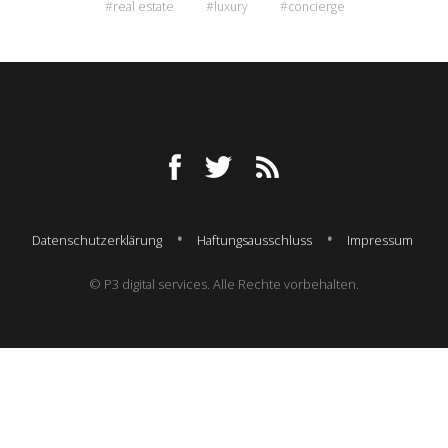
#real estate
#luxury
#concierge
Datenschutzerklärung
Haftungsausschluss
Impressum
© P3 digital services. Alle Rechte vorbehalten.