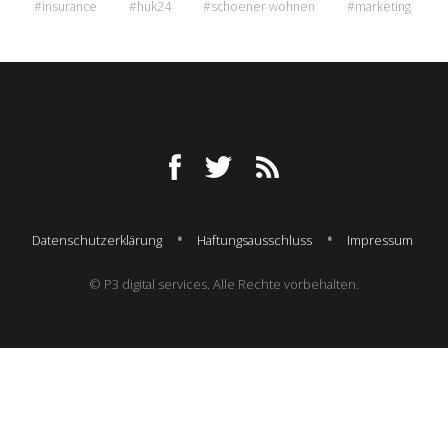
#insurance
#huk24
#schoener wohnen
#marketing
Datenschutzerklärung
Haftungsausschluss
Impressum
© P3 digital services. Alle Rechte vorbehalten.