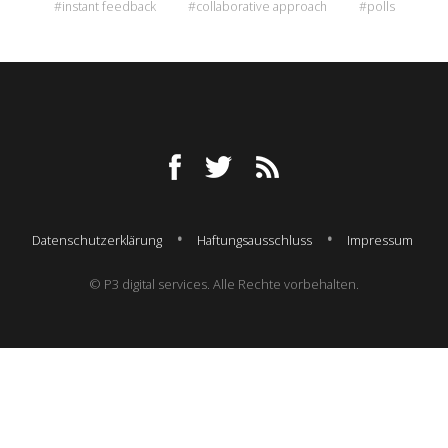
#instant feedback
#collaborative approach
#polls
Datenschutzerklärung
Haftungsausschluss
Impressum
© P3 digital services. Alle Rechte vorbehalten.