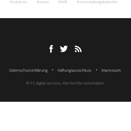
#schutzen
#neuss
#Willi
#Veranstaltungskalender
Datenschutzerklärung
Haftungsausschluss
Impressum
© P3 digital services. Alle Rechte vorbehalten.