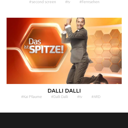
#second screen
#tv
#Fernsehen
DALLI DALLI
#Kai Pflaume
#Dalli Dalli
#tv
#ARD