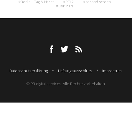
#Berlin – Tag & Nacht
#RTL2
#second screen
#BerlinTN
Datenschutzerklärung
Haftungsausschluss
Impressum
© P3 digital services. Alle Rechte vorbehalten.