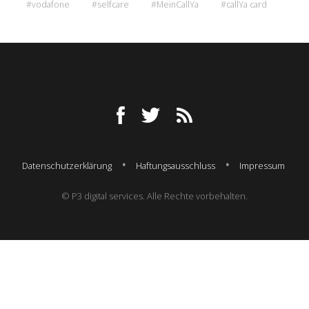
#vodafone
#selfcare
#MeinCallYa
#callYa card
Datenschutzerklärung
Haftungsausschluss
Impressum
© P3 digital services. Alle Rechte vorbehalten.