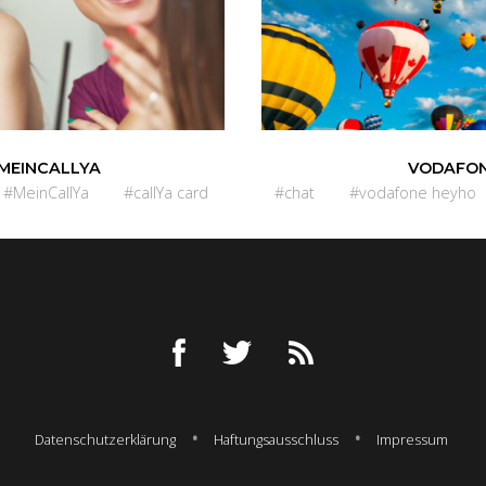
MEINCALLYA
VODAFON
#MeinCallYa
#callYa card
#chat
#vodafone heyho
Datenschutzerklärung
Haftungsausschluss
Impressum