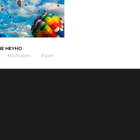
E HEYHO
#Guthaben
#Spiel