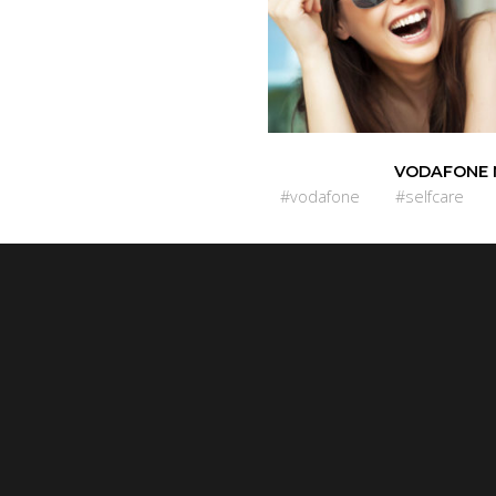
VODAFONE 
#vodafone
#selfcare