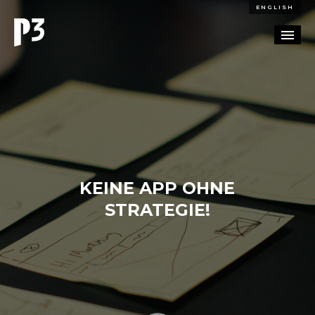
ENGLISH
REFERENZEN
BLOG
KARRIERE
KEINE APP OHNE
KONTAKT
STRATEGIE!