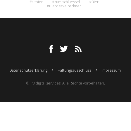
#altbier
#zum schluessel
#Bier
#Bierdeckelrechner
Datenschutzerklärung
Haftungsausschluss
Impressum
© P3 digital services. Alle Rechte vorbehalten.