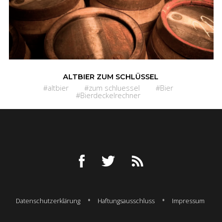
ALTBIER ZUM SCHLÜSSEL
#altbier
#zum schluessel
#Bier
#Bierdeckelrechner
Datenschutzerklärung
Haftungsausschluss
Impressum