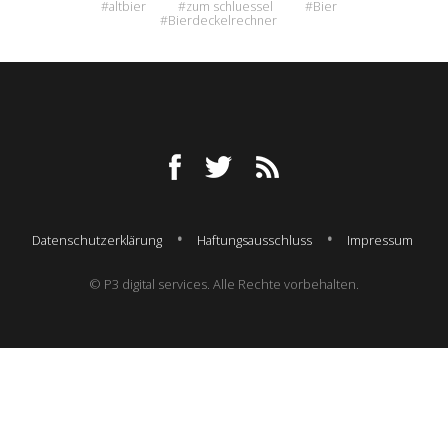
#altbier
#zum schluessel
#Bier
#Bierdeckelrechner
Datenschutzerklärung
Haftungsausschluss
Impressum
© P3 digital services. Alle Rechte vorbehalten.