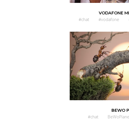
VODAFONE M
#chat
#vodafone
BEWO 
#chat
BeWoPlane