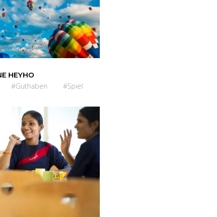
E HEYHO
#Guthaben
#Spiel