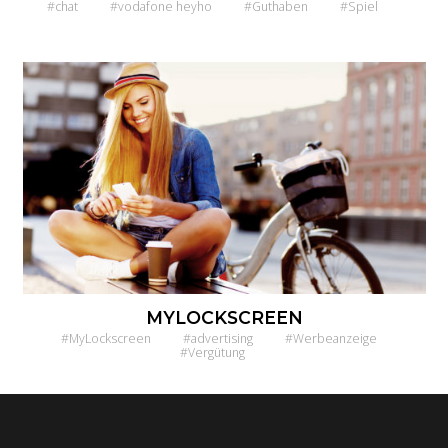
#chat
#vodafone heyho
#Guthaben
#Spiel
MYLOCKSCREEN
#MyLockscreen
#advertising
#Werbeanzeige
#Vergütung